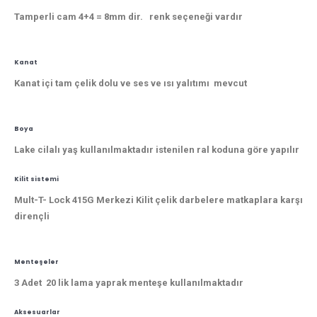
Tamperli cam 4+4 = 8mm dir. renk seçeneği vardır
Kanat
Kanat içi tam çelik dolu ve ses ve ısı yalıtımı mevcut
Boya
Lake cilalı yaş kullanılmaktadır istenilen ral koduna göre yapılır
Kilit sistemi
Mult-T- Lock 415G Merkezi Kilit çelik darbelere matkaplara karşı
dirençli
Menteşeler
3 Adet 20 lik lama yaprak menteşe kullanılmaktadır
Aksesuarlar