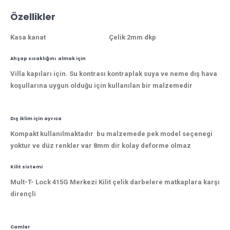
Özellikler
Kasa kanat Çelik 2mm dkp
Ahşap sıcaklığını almak için
Villa kapıları için. Su kontrası kontraplak suya ve neme dış hava
koşullarına uygun olduğu için kullanılan bir malzemedir
Dış iklim için ayrıca
Kompakt kullanılmaktadır bu malzemede pek model seçenegi
yoktur ve düz renkler var 8mm dir kolay deforme olmaz
Kilit sistemi
Mult-T- Lock 415G Merkezi Kilit çelik darbelere matkaplara karşı
dirençli
Camlar